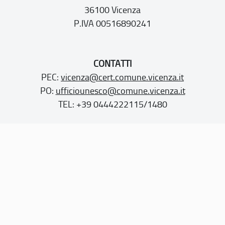
36100 Vicenza
P.IVA 00516890241
CONTATTI
PEC:
vicenza@cert.comune.vicenza.it
PO:
ufficiounesco@comune.vicenza.it
TEL: +39 0444222115/1480
Sito web realizzato con i fondi della Legge 20 febbraio
2006, n. 77
“Misure speciali di tutela e fruizione dei siti e degli elementi
italiani di interesse culturale, paesaggistico e ambientale,
inseriti nella “lista del patrimonio mondiale”, posti sotto la
tutela dell’UNESCO”
Dichiarazione di accessibilità
Note legali