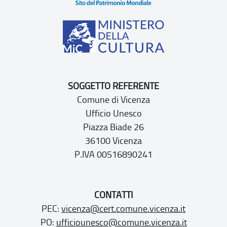
SOGGETTO REFERENTE
Comune di Vicenza
Ufficio Unesco
Piazza Biade 26
36100 Vicenza
P.IVA 00516890241
CONTATTI
PEC:
vicenza@cert.comune.vicenza.it
PO:
ufficiounesco@comune.vicenza.it