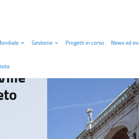
Mondiale
Gestione
Progetti in corso
News ed ev
isita
Ville
eto