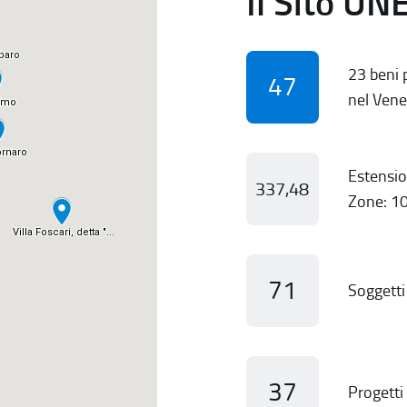
Il Sito UN
23 beni p
47
nel Vene
Estensio
337,48
Zone: 10
71
Soggetti 
37
Progetti