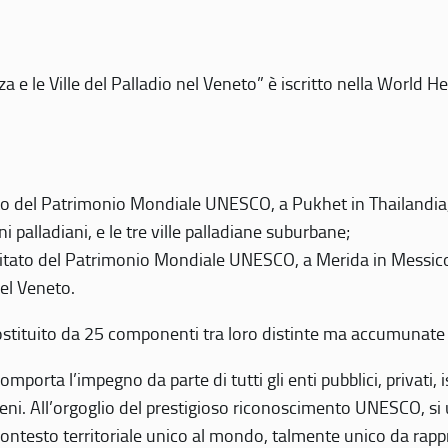
 e le Ville del Palladio nel Veneto” è iscritto nella World H
 del Patrimonio Mondiale UNESCO, a Pukhet in Thailandia, il
i palladiani, e le tre ville palladiane suburbane;
itato del Patrimonio Mondiale UNESCO, a Merida in Messico,
del Veneto.
o costituito da 25 componenti tra loro distinte ma accumunate
mporta l’impegno da parte di tutti gli enti pubblici, privati,
eni. All’orgoglio del prestigioso riconoscimento UNESCO, si u
 contesto territoriale unico al mondo, talmente unico da rap