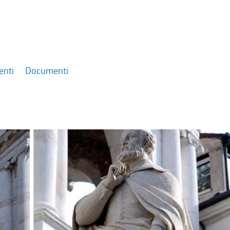
enti
Documenti