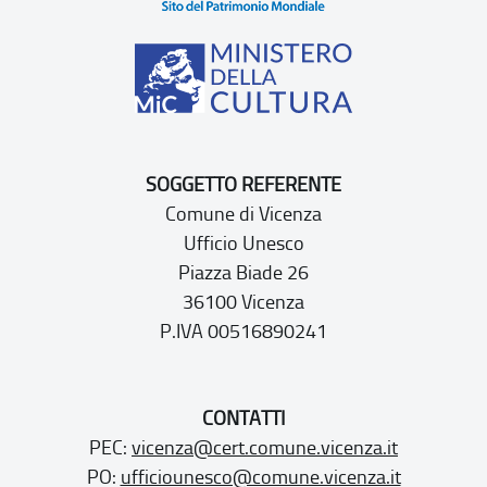
SOGGETTO REFERENTE
Comune di Vicenza
Ufficio Unesco
Piazza Biade 26
36100 Vicenza
P.IVA 00516890241
CONTATTI
PEC:
vicenza@cert.comune.vicenza.it
PO:
ufficiounesco@comune.vicenza.it