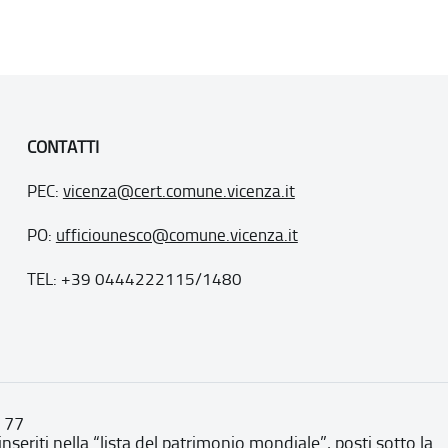
CONTATTI
PEC:
vicenza@cert.comune.vicenza.it
PO:
ufficiounesco@comune.vicenza.it
TEL: +39 0444222115/1480
. 77
inseriti nella “lista del patrimonio mondiale”, posti sotto la