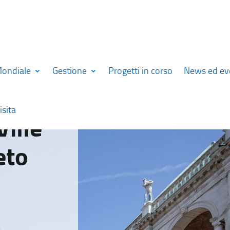
Mondiale
Gestione
Progetti in corso
News ed ev
isita
Ville
eto