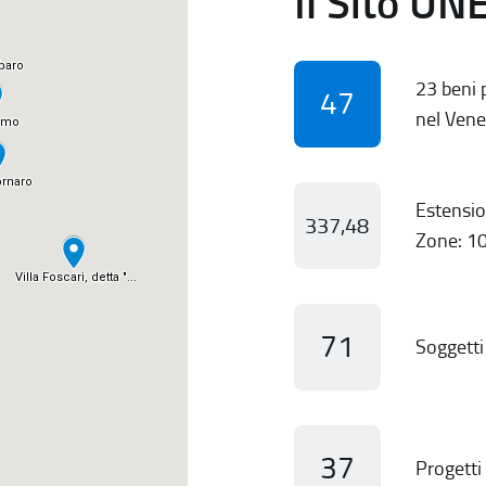
Il Sito UN
23 beni p
47
nel Vene
Estensio
337,48
Zone: 10
71
Soggetti 
37
Progetti