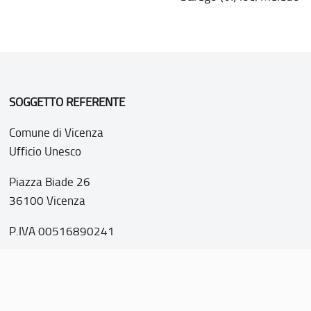
SOGGETTO REFERENTE
Comune di Vicenza
Ufficio Unesco
Piazza Biade 26
36100 Vicenza
P.IVA 00516890241
o web realizzato con i fondi della Legge 20 febbraio 2006, n
nti italiani di interesse culturale, paesaggistico e ambientale, 