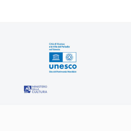
Sit
“Misure speciali di tutela e fruizione dei siti e degli eleme