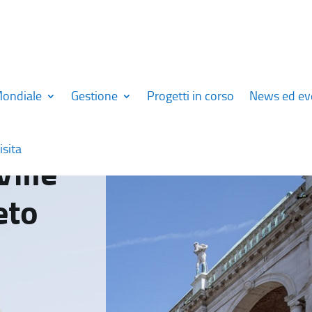
Mondiale
Gestione
Progetti in corso
News ed ev
isita
Ville
eto