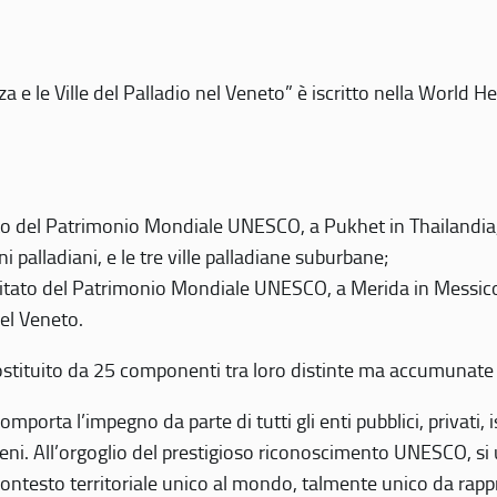
 e le Ville del Palladio nel Veneto” è iscritto nella World H
 del Patrimonio Mondiale UNESCO, a Pukhet in Thailandia, il
i palladiani, e le tre ville palladiane suburbane;
itato del Patrimonio Mondiale UNESCO, a Merida in Messico,
del Veneto.
o costituito da 25 componenti tra loro distinte ma accumunate
mporta l’impegno da parte di tutti gli enti pubblici, privati,
eni. All’orgoglio del prestigioso riconoscimento UNESCO, si u
 contesto territoriale unico al mondo, talmente unico da rap