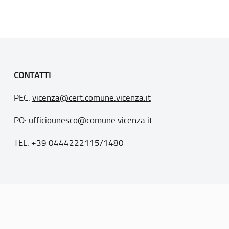
CONTATTI
PEC:
vicenza@cert.comune.vicenza.it
PO:
ufficiounesco@comune.vicenza.it
TEL: +39 0444222115/1480
. 77
inseriti nella “lista del patrimonio mondiale”, posti sotto la