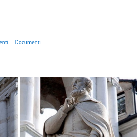
enti
Documenti