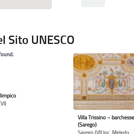
del Sito UNESCO
found.
limpico
VI)
Villa Trissino – barchess
(Sarego)
Sarego (VI) loc. Meledo