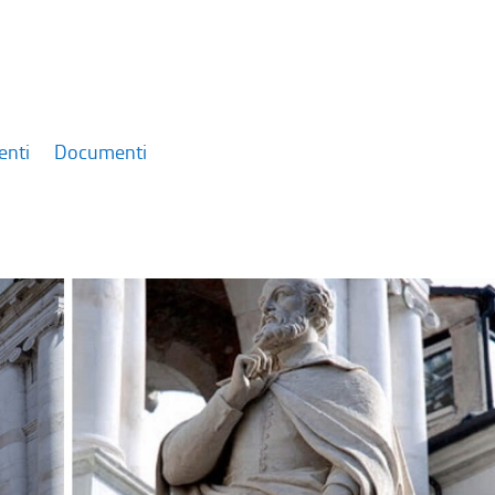
enti
Documenti