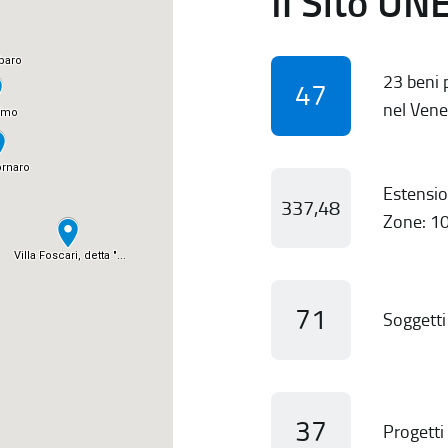
Il Sito UN
23 beni p
47
nel Vene
Estensio
337,48
Zone: 10
71
Soggetti 
37
Progetti