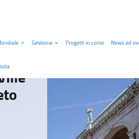
Mondiale
Gestione
Progetti in corso
News ed ev
isita
Ville
eto