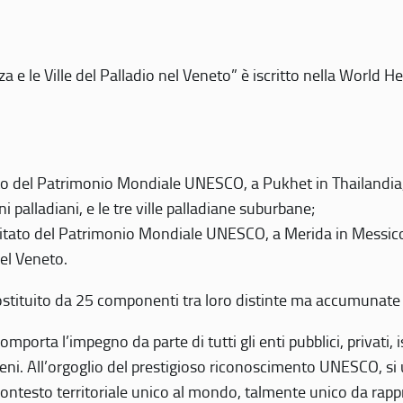
 e le Ville del Palladio nel Veneto” è iscritto nella World H
 del Patrimonio Mondiale UNESCO, a Pukhet in Thailandia, il
i palladiani, e le tre ville palladiane suburbane;
itato del Patrimonio Mondiale UNESCO, a Merida in Messico,
del Veneto.
o costituito da 25 componenti tra loro distinte ma accumunate
mporta l’impegno da parte di tutti gli enti pubblici, privati,
eni. All’orgoglio del prestigioso riconoscimento UNESCO, si u
 contesto territoriale unico al mondo, talmente unico da rap