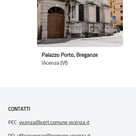
Palazzo Porto, Breganze
Vicenza (VI)
CONTATTI
PEC:
vicenza@cert.comune.vicenza.it
PO:
ufficiounesco@comune.vicenza.it