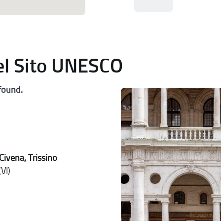
del Sito UNESCO
found.
Civena, Trissino
VI)