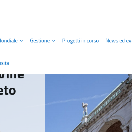
Mondiale
Gestione
Progetti in corso
News ed ev
isita
Ville
eto