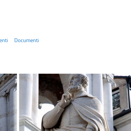
enti
Documenti