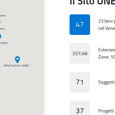
Il Sito UN
23 beni p
47
nel Vene
Estensio
337,48
Zone: 10
71
Soggetti 
37
Progetti