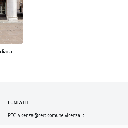
adiana
CONTATTI
PEC:
vicenza@cert.comune.vicenza.it
PO:
ufficiounesco@comune.vicenza.it