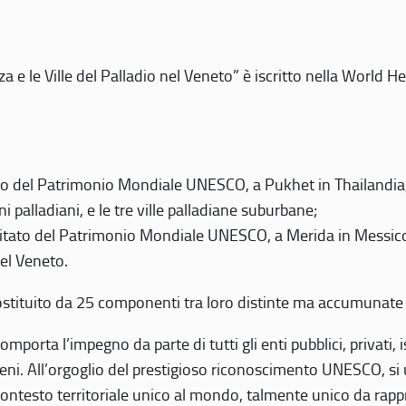
 e le Ville del Palladio nel Veneto” è iscritto nella World H
 del Patrimonio Mondiale UNESCO, a Pukhet in Thailandia, il
i palladiani, e le tre ville palladiane suburbane;
itato del Patrimonio Mondiale UNESCO, a Merida in Messico,
del Veneto.
o costituito da 25 componenti tra loro distinte ma accumunate
mporta l’impegno da parte di tutti gli enti pubblici, privati,
eni. All’orgoglio del prestigioso riconoscimento UNESCO, si u
 contesto territoriale unico al mondo, talmente unico da rap