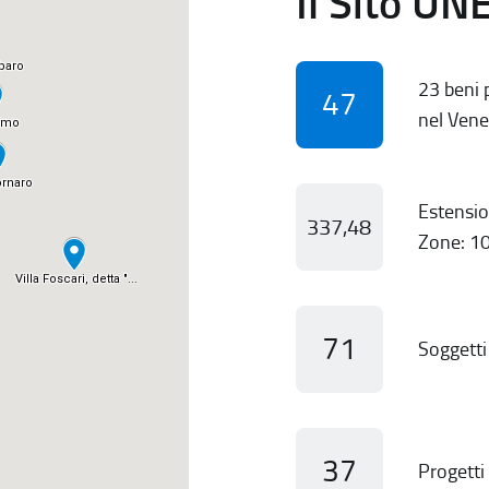
Il Sito UN
23 beni p
47
nel Vene
Estensio
337,48
Zone: 10
71
Soggetti 
37
Progetti