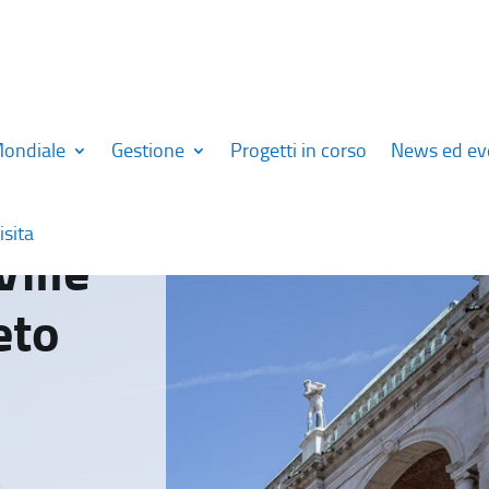
Mondiale
Gestione
Progetti in corso
News ed ev
isita
Ville
eto