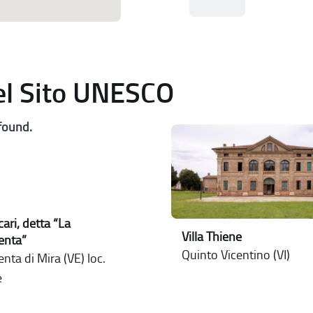
del Sito UNESCO
found.
cari, detta “La
Villa Thiene
enta”
Quinto Vicentino (VI)
nta di Mira (VE) loc.
e