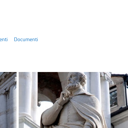
enti
Documenti