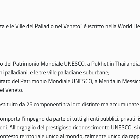
 e le Ville del Palladio nel Veneto” è iscritto nella World H
 del Patrimonio Mondiale UNESCO, a Pukhet in Thailandia, il
i palladiani, e le tre ville palladiane suburbane;
itato del Patrimonio Mondiale UNESCO, a Merida in Messico,
del Veneto.
o costituito da 25 componenti tra loro distinte ma accumunate
mporta l’impegno da parte di tutti gli enti pubblici, privati,
eni. All’orgoglio del prestigioso riconoscimento UNESCO, si u
 contesto territoriale unico al mondo, talmente unico da rap