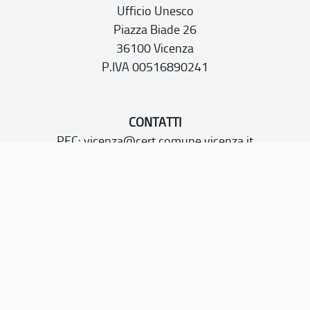
Ufficio Unesco
Piazza Biade 26
36100 Vicenza
P.IVA 00516890241
CONTATTI
PEC:
vicenza@cert.comune.vicenza.it
PO:
ufficiounesco@comune.vicenza.it
TEL: +39 0444222115/1480
Sito web realizzato con i fondi della Legge 20 febbraio
2006, n. 77
“Misure speciali di tutela e fruizione dei siti e degli elementi
italiani di interesse culturale, paesaggistico e ambientale,
inseriti nella “lista del patrimonio mondiale”, posti sotto la
tutela dell’UNESCO”