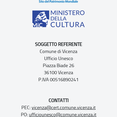
SOGGETTO REFERENTE
Comune di Vicenza
Ufficio Unesco
Piazza Biade 26
36100 Vicenza
P.IVA 00516890241
CONTATTI
PEC:
vicenza@cert.comune.vicenza.it
PO:
ufficiounesco@comune.vicenza.it