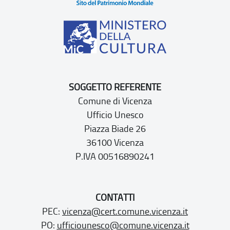
SOGGETTO REFERENTE
Comune di Vicenza
Ufficio Unesco
Piazza Biade 26
36100 Vicenza
P.IVA 00516890241
CONTATTI
PEC:
vicenza@cert.comune.vicenza.it
PO:
ufficiounesco@comune.vicenza.it