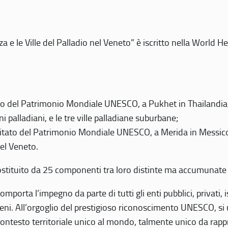
 e le Ville del Palladio nel Veneto” è iscritto nella World H
 del Patrimonio Mondiale UNESCO, a Pukhet in Thailandia, il
i palladiani, e le tre ville palladiane suburbane;
itato del Patrimonio Mondiale UNESCO, a Merida in Messico,
del Veneto.
o costituito da 25 componenti tra loro distinte ma accumunate
mporta l’impegno da parte di tutti gli enti pubblici, privati,
eni. All’orgoglio del prestigioso riconoscimento UNESCO, si u
 contesto territoriale unico al mondo, talmente unico da rap