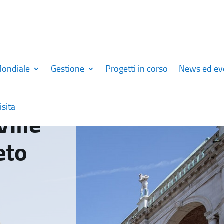
Mondiale
Gestione
Progetti in corso
News ed ev
isita
Ville
eto