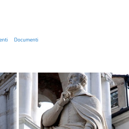
enti
Documenti