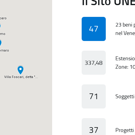
Il Sito UN
23 beni p
47
nel Vene
Estensio
337,48
Zone: 10
71
Soggetti 
37
Progetti