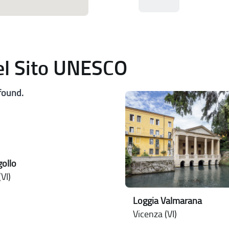
del Sito UNESCO
found.
ollo
VI)
Loggia Valmarana
Vicenza (VI)