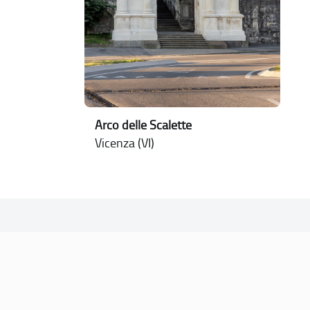
Arco delle Scalette
Vicenza (VI)
CONTATTI
PEC:
vicenza@cert.comune.vicenza.it
PO:
ufficiounesco@comune.vicenza.it