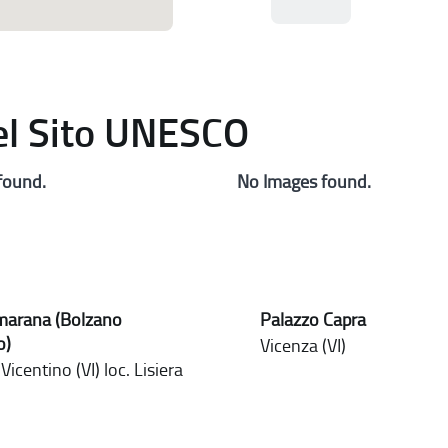
del Sito UNESCO
found.
No Images found.
lmarana (Bolzano
Palazzo Capra
o)
Vicenza (VI)
icentino (VI) loc. Lisiera