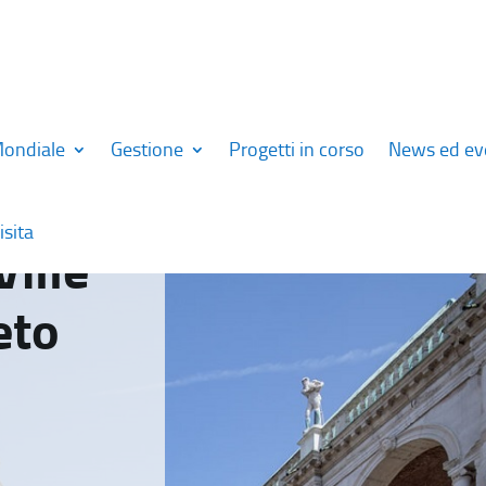
Mondiale
Gestione
Progetti in corso
News ed ev
isita
Ville
eto