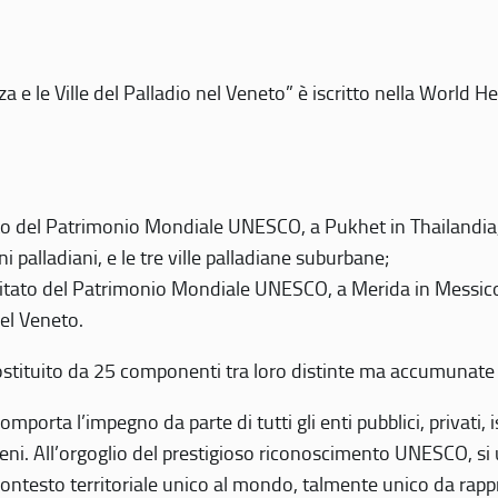
 e le Ville del Palladio nel Veneto” è iscritto nella World H
 del Patrimonio Mondiale UNESCO, a Pukhet in Thailandia, il
i palladiani, e le tre ville palladiane suburbane;
itato del Patrimonio Mondiale UNESCO, a Merida in Messico,
del Veneto.
o costituito da 25 componenti tra loro distinte ma accumunate
mporta l’impegno da parte di tutti gli enti pubblici, privati,
eni. All’orgoglio del prestigioso riconoscimento UNESCO, si u
 contesto territoriale unico al mondo, talmente unico da rap