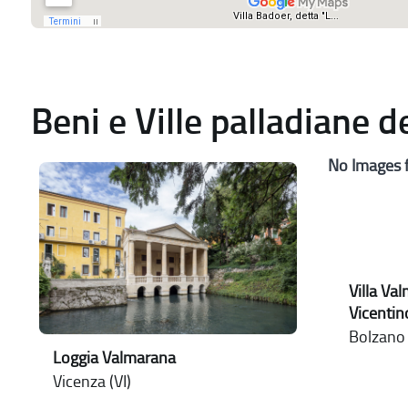
Beni e Ville palladiane 
No Images 
Villa Va
Vicentin
Bolzano V
Loggia Valmarana
Vicenza (VI)