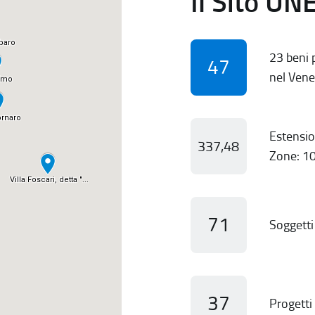
Il Sito UN
23 beni p
47
nel Vene
Estensio
337,48
Zone: 10
71
Soggetti 
37
Progetti