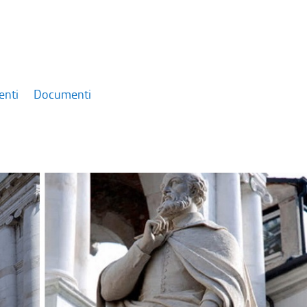
enti
Documenti