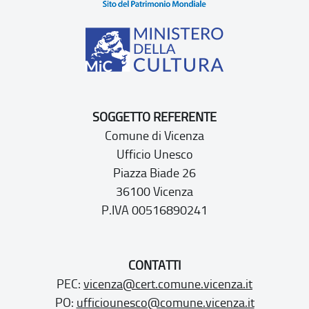
SOGGETTO REFERENTE
Comune di Vicenza
Ufficio Unesco
Piazza Biade 26
36100 Vicenza
P.IVA 00516890241
CONTATTI
PEC:
vicenza@cert.comune.vicenza.it
PO:
ufficiounesco@comune.vicenza.it