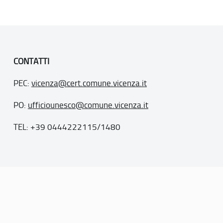
CONTATTI
PEC:
vicenza@cert.comune.vicenza.it
PO:
ufficiounesco@comune.vicenza.it
TEL: +39 0444222115/1480
. 77
inseriti nella “lista del patrimonio mondiale”, posti sotto la