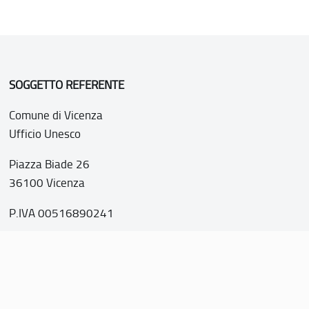
SOGGETTO REFERENTE
Comune di Vicenza
Ufficio Unesco
Piazza Biade 26
36100 Vicenza
P.IVA 00516890241
o web realizzato con i fondi della Legge 20 febbraio 2006, n
nti italiani di interesse culturale, paesaggistico e ambientale, 
tutela dell’UNESCO”