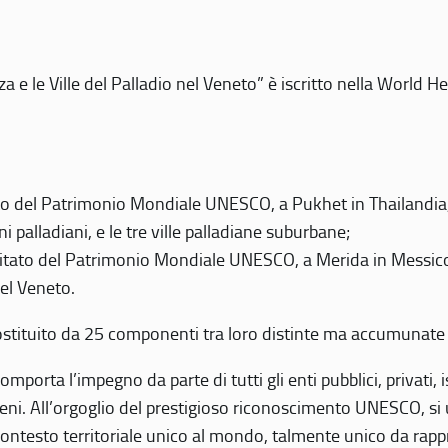
 e le Ville del Palladio nel Veneto” è iscritto nella World H
 del Patrimonio Mondiale UNESCO, a Pukhet in Thailandia, il
i palladiani, e le tre ville palladiane suburbane;
itato del Patrimonio Mondiale UNESCO, a Merida in Messico,
del Veneto.
o costituito da 25 componenti tra loro distinte ma accumunate
mporta l’impegno da parte di tutti gli enti pubblici, privati,
eni. All’orgoglio del prestigioso riconoscimento UNESCO, si u
 contesto territoriale unico al mondo, talmente unico da rap