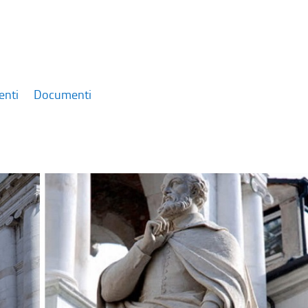
enti
Documenti