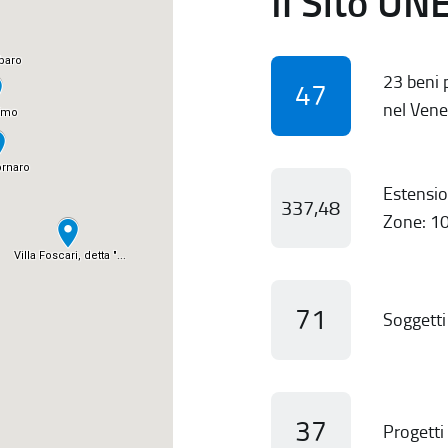
Il Sito UN
23 beni p
47
nel Vene
Estensio
337,48
Zone: 10
71
Soggetti 
37
Progetti