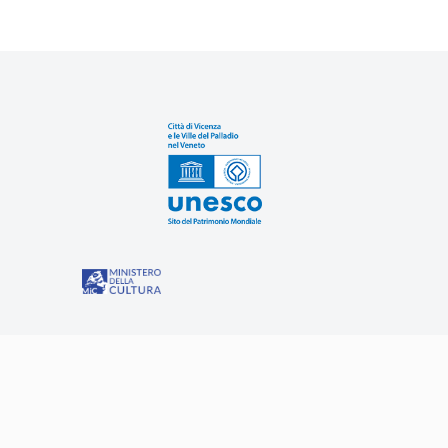
Sit
“Misure speciali di tutela e fruizione dei siti e degli eleme