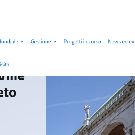
Mondiale
Gestione
Progetti in corso
News ed ev
isita
Ville
eto