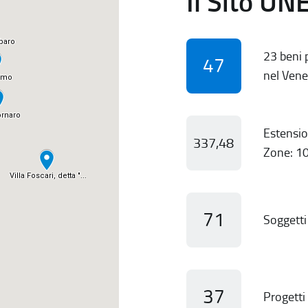
Il Sito UN
23 beni p
47
nel Vene
Estensio
337,48
Zone: 10
71
Soggetti 
37
Progetti