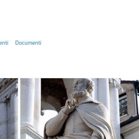
enti
Documenti