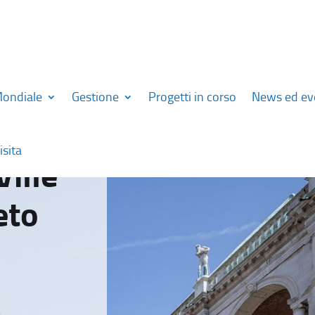
Mondiale
Gestione
Progetti in corso
News ed ev
isita
Ville
eto