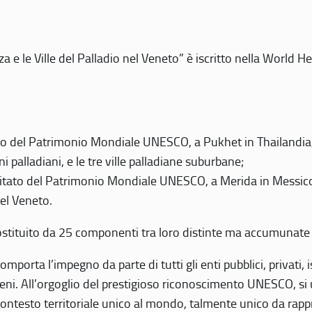
 e le Ville del Palladio nel Veneto” è iscritto nella World H
 del Patrimonio Mondiale UNESCO, a Pukhet in Thailandia, il
i palladiani, e le tre ville palladiane suburbane;
itato del Patrimonio Mondiale UNESCO, a Merida in Messico,
del Veneto.
o costituito da 25 componenti tra loro distinte ma accumunate
mporta l’impegno da parte di tutti gli enti pubblici, privati,
eni. All’orgoglio del prestigioso riconoscimento UNESCO, si u
 contesto territoriale unico al mondo, talmente unico da rap