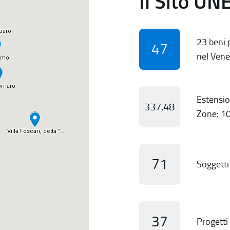
Il Sito UN
23 beni p
47
nel Vene
Estensio
337,48
Zone: 10
71
Soggetti 
37
Progetti