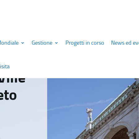
Mondiale
Gestione
Progetti in corso
News ed ev
isita
Ville
eto