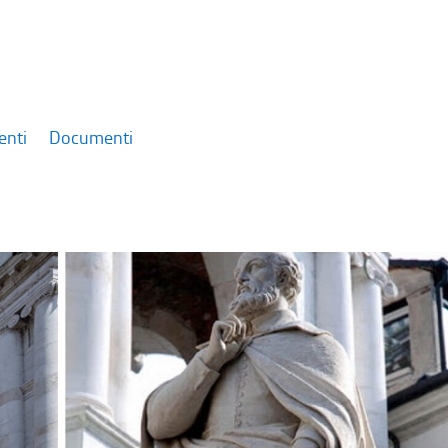
enti
Documenti