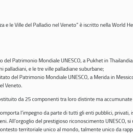
 e le Ville del Palladio nel Veneto” è iscritto nella World H
 del Patrimonio Mondiale UNESCO, a Pukhet in Thailandia, il
i palladiani, e le tre ville palladiane suburbane;
itato del Patrimonio Mondiale UNESCO, a Merida in Messico,
del Veneto.
o costituito da 25 componenti tra loro distinte ma accumunate
mporta l’impegno da parte di tutti gli enti pubblici, privati,
eni. All’orgoglio del prestigioso riconoscimento UNESCO, si u
 contesto territoriale unico al mondo, talmente unico da rap