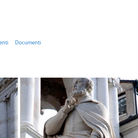
enti
Documenti