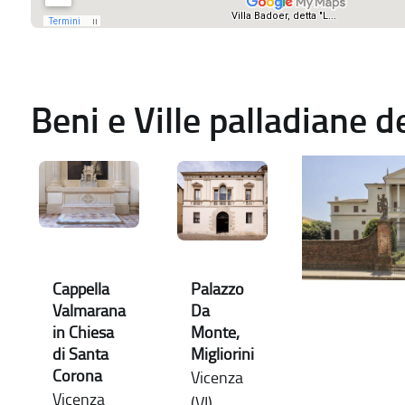
Beni e Ville palladiane 
Cappella
Palazzo
Valmarana
Da
in Chiesa
Monte,
di Santa
Migliorini
Corona
Vicenza
Vicenza
(VI)