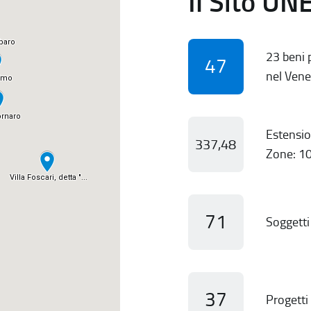
Il Sito UN
23 beni p
47
nel Vene
Estensio
337,48
Zone: 10
71
Soggetti 
37
Progetti