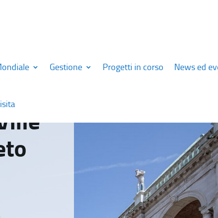
Mondiale
Gestione
Progetti in corso
News ed ev
isita
Ville
eto