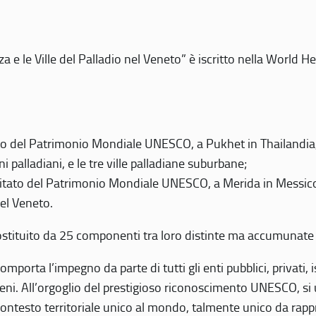
 e le Ville del Palladio nel Veneto” è iscritto nella World H
 del Patrimonio Mondiale UNESCO, a Pukhet in Thailandia, il
i palladiani, e le tre ville palladiane suburbane;
itato del Patrimonio Mondiale UNESCO, a Merida in Messico,
del Veneto.
o costituito da 25 componenti tra loro distinte ma accumunate
mporta l’impegno da parte di tutti gli enti pubblici, privati,
eni. All’orgoglio del prestigioso riconoscimento UNESCO, si u
 contesto territoriale unico al mondo, talmente unico da rap