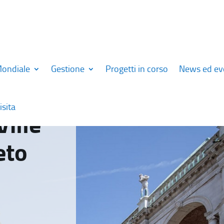
Mondiale
Gestione
Progetti in corso
News ed ev
isita
Ville
eto