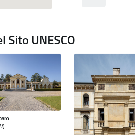
del Sito UNESCO
rbaro
V)