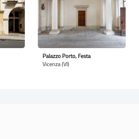
Palazzo Porto, Festa
Vicenza (VI)
CONTATTI
PEC:
vicenza@cert.comune.vicenza.it
PO:
ufficiounesco@comune.vicenza.it