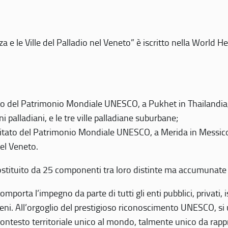
 e le Ville del Palladio nel Veneto” è iscritto nella World H
 del Patrimonio Mondiale UNESCO, a Pukhet in Thailandia, il
i palladiani, e le tre ville palladiane suburbane;
itato del Patrimonio Mondiale UNESCO, a Merida in Messico,
del Veneto.
o costituito da 25 componenti tra loro distinte ma accumunate
mporta l’impegno da parte di tutti gli enti pubblici, privati,
eni. All’orgoglio del prestigioso riconoscimento UNESCO, si u
 contesto territoriale unico al mondo, talmente unico da rap