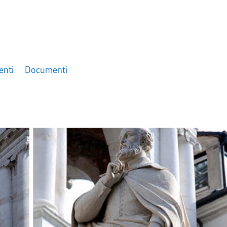
enti
Documenti