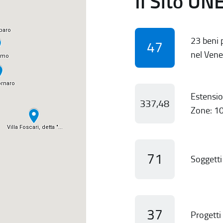
Il Sito UN
23 beni p
47
nel Vene
Estensio
337,48
Zone: 10
71
Soggetti 
37
Progetti