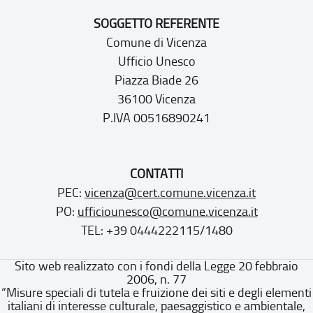
SOGGETTO REFERENTE
Comune di Vicenza
Ufficio Unesco
Piazza Biade 26
36100 Vicenza
P.IVA 00516890241
CONTATTI
PEC:
vicenza@cert.comune.vicenza.it
PO:
ufficiounesco@comune.vicenza.it
TEL: +39 0444222115/1480
Sito web realizzato con i fondi della Legge 20 febbraio
2006, n. 77
“Misure speciali di tutela e fruizione dei siti e degli elementi
italiani di interesse culturale, paesaggistico e ambientale,