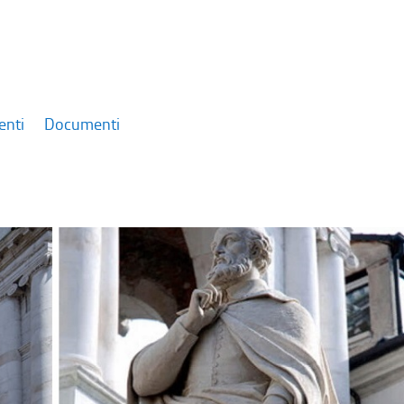
enti
Documenti