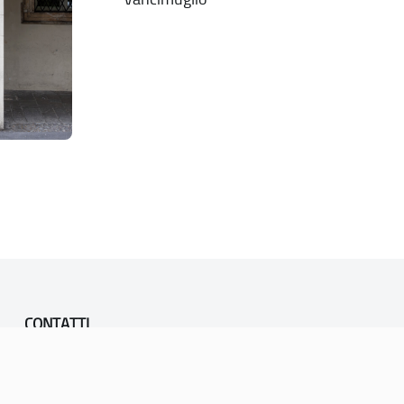
CONTATTI
PEC:
vicenza@cert.comune.vicenza.it
PO:
ufficiounesco@comune.vicenza.it