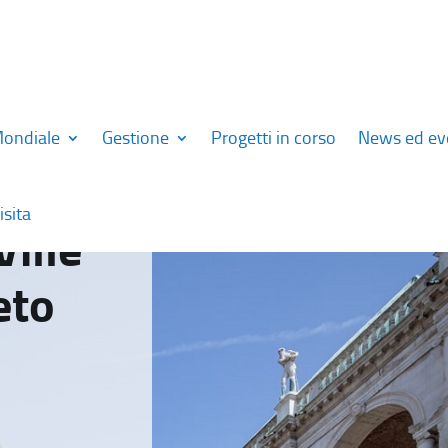
Mondiale
Gestione
Progetti in corso
News ed ev
isita
Ville
eto