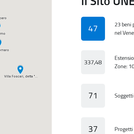
Il Sito UN
23 beni p
47
nel Vene
Estensio
337,48
Zone: 10
71
Soggetti 
37
Progetti