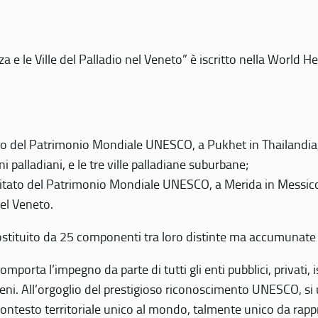
 e le Ville del Palladio nel Veneto” è iscritto nella World H
 del Patrimonio Mondiale UNESCO, a Pukhet in Thailandia, il
i palladiani, e le tre ville palladiane suburbane;
itato del Patrimonio Mondiale UNESCO, a Merida in Messico,
del Veneto.
o costituito da 25 componenti tra loro distinte ma accumunate
mporta l’impegno da parte di tutti gli enti pubblici, privati,
eni. All’orgoglio del prestigioso riconoscimento UNESCO, si u
 contesto territoriale unico al mondo, talmente unico da rap