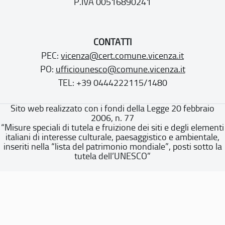
P.IVA 00516890241
CONTATTI
PEC:
vicenza@cert.comune.vicenza.it
PO:
ufficiounesco@comune.vicenza.it
TEL: +39 0444222115/1480
Sito web realizzato con i fondi della Legge 20 febbraio
2006, n. 77
“Misure speciali di tutela e fruizione dei siti e degli elementi
italiani di interesse culturale, paesaggistico e ambientale,
inseriti nella “lista del patrimonio mondiale”, posti sotto la
tutela dell’UNESCO”
Dichiarazione di accessibilità
Note legali
Privacy policy
Cookie policy