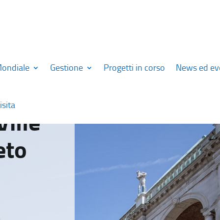
Mondiale
Gestione
Progetti in corso
News ed ev
isita
Ville
eto