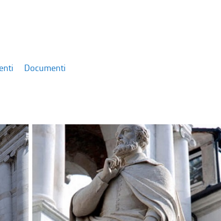
enti
Documenti