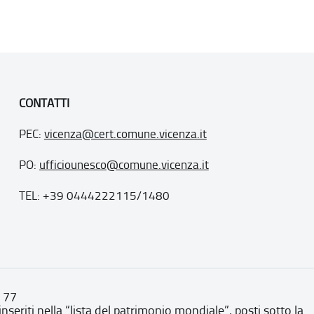
CONTATTI
PEC:
vicenza@cert.comune.vicenza.it
PO:
ufficiounesco@comune.vicenza.it
TEL: +39 0444222115/1480
. 77
inseriti nella “lista del patrimonio mondiale”, posti sotto la