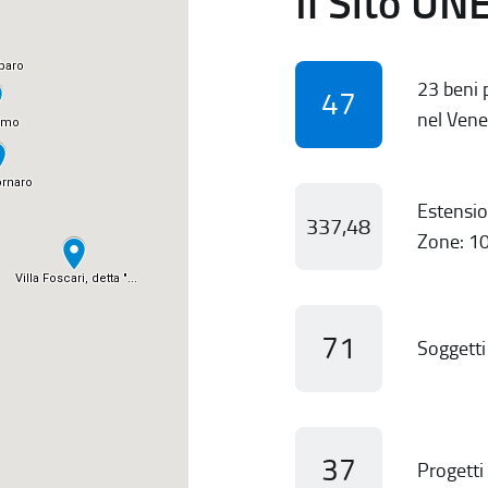
Il Sito UN
23 beni p
47
nel Vene
Estensio
337,48
Zone: 10
71
Soggetti 
37
Progetti