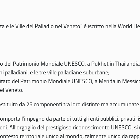
 e le Ville del Palladio nel Veneto” è iscritto nella World H
 del Patrimonio Mondiale UNESCO, a Pukhet in Thailandia, il
i palladiani, e le tre ville palladiane suburbane;
itato del Patrimonio Mondiale UNESCO, a Merida in Messico,
del Veneto.
o costituito da 25 componenti tra loro distinte ma accumunate
mporta l’impegno da parte di tutti gli enti pubblici, privati,
eni. All’orgoglio del prestigioso riconoscimento UNESCO, si u
 contesto territoriale unico al mondo, talmente unico da rap