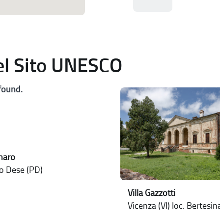
del Sito UNESCO
found.
rnaro
o Dese (PD)
Villa Gazzotti
Vicenza (VI) loc. Bertesin