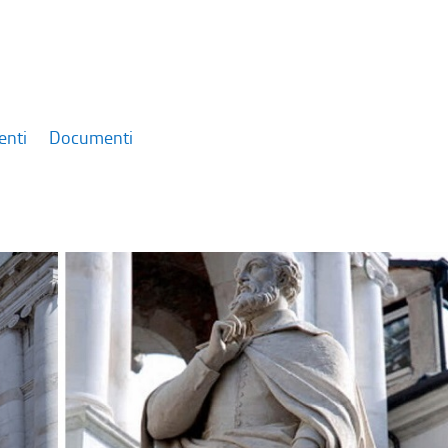
enti
Documenti