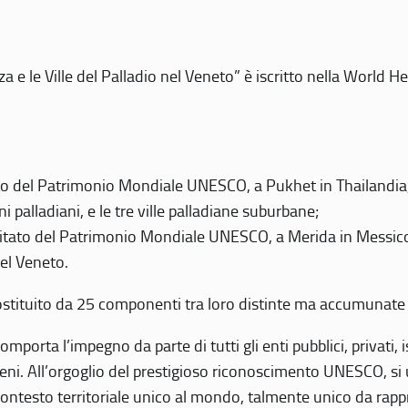
 e le Ville del Palladio nel Veneto” è iscritto nella World H
 del Patrimonio Mondiale UNESCO, a Pukhet in Thailandia, il
i palladiani, e le tre ville palladiane suburbane;
itato del Patrimonio Mondiale UNESCO, a Merida in Messico,
del Veneto.
o costituito da 25 componenti tra loro distinte ma accumunate
mporta l’impegno da parte di tutti gli enti pubblici, privati,
eni. All’orgoglio del prestigioso riconoscimento UNESCO, si u
 contesto territoriale unico al mondo, talmente unico da rap