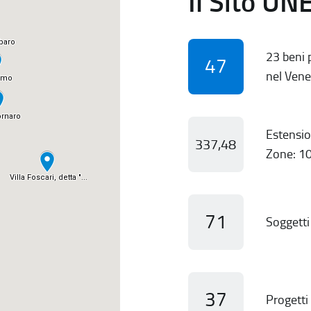
Il Sito UN
23 beni p
47
nel Vene
Estensio
337,48
Zone: 10
71
Soggetti 
37
Progetti