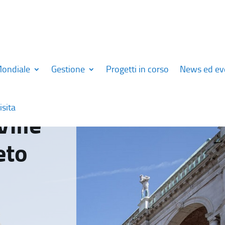
Mondiale
Gestione
Progetti in corso
News ed ev
isita
Ville
eto