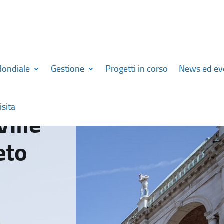
Mondiale
Gestione
Progetti in corso
News ed ev
isita
Ville
eto