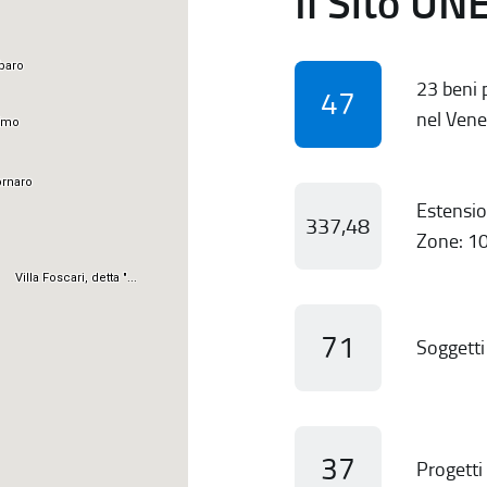
Il Sito UN
23 beni p
47
nel Vene
Estensio
337,48
Zone: 10
71
Soggetti 
37
Progetti