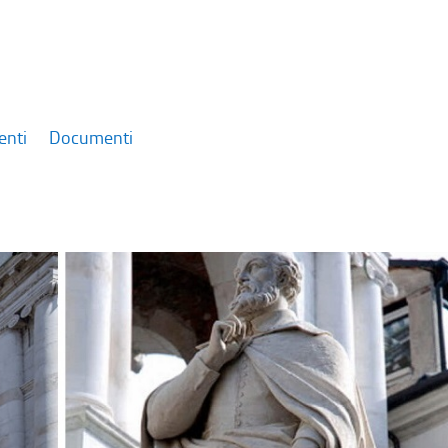
enti
Documenti