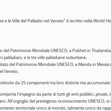
 e le Ville del Palladio nel Veneto” è iscritto nella World H
 del Patrimonio Mondiale UNESCO, a Pukhet in Thailandia, il
i palladiani, e le tre ville palladiane suburbane;
itato del Patrimonio Mondiale UNESCO, a Merida in Messico,
del Veneto.
o costituito da 25 componenti tra loro distinte ma accumunate
mporta l’impegno da parte di tutti gli enti pubblici, privati,
eni. All’orgoglio del prestigioso riconoscimento UNESCO, si u
 contesto territoriale unico al mondo, talmente unico da rap