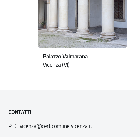
Palazzo Valmarana
Vicenza (VI)
CONTATTI
PEC:
vicenza@cert.comune.vicenza.it
PO:
ufficiounesco@comune.vicenza.it