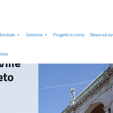
Mondiale
Gestione
Progetti in corso
News ed ev
isita
Ville
eto