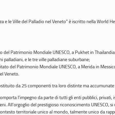
 e le Ville del Palladio nel Veneto” è iscritto nella World H
 del Patrimonio Mondiale UNESCO, a Pukhet in Thailandia, il
i palladiani, e le tre ville palladiane suburbane;
itato del Patrimonio Mondiale UNESCO, a Merida in Messico,
del Veneto.
o costituito da 25 componenti tra loro distinte ma accumunate
mporta l’impegno da parte di tutti gli enti pubblici, privati,
eni. All’orgoglio del prestigioso riconoscimento UNESCO, si u
 contesto territoriale unico al mondo, talmente unico da rap