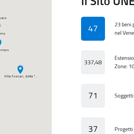
Il Sito UN
23 beni p
47
nel Vene
Estensio
337,48
Zone: 10
71
Soggetti 
37
Progetti