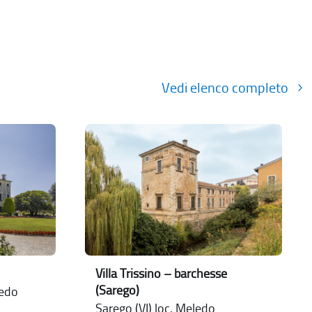
Vedi elenco completo
Villa Trissino – barchesse
(Sarego)
nedo
Sarego (VI) loc. Meledo