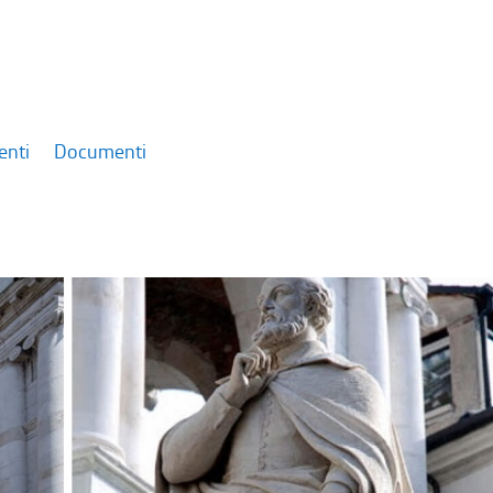
enti
Documenti