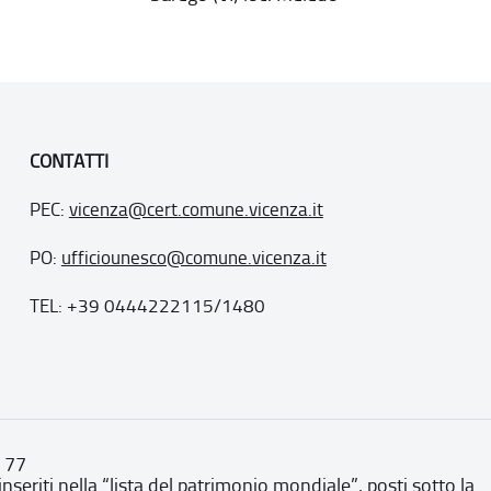
CONTATTI
PEC:
vicenza@cert.comune.vicenza.it
PO:
ufficiounesco@comune.vicenza.it
TEL: +39 0444222115/1480
. 77
inseriti nella “lista del patrimonio mondiale”, posti sotto la