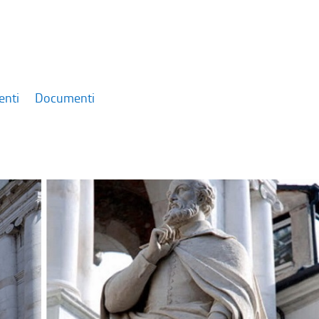
enti
Documenti