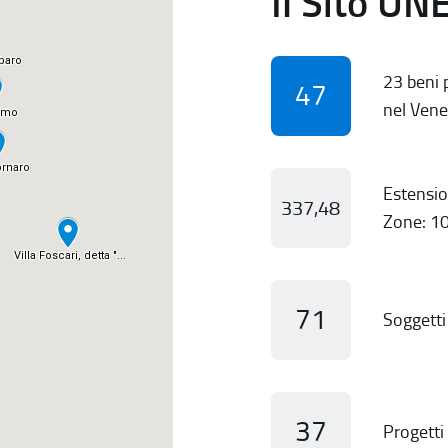
Il Sito UN
23 beni p
47
nel Vene
Estensio
337,48
Zone: 10
71
Soggetti 
37
Progetti