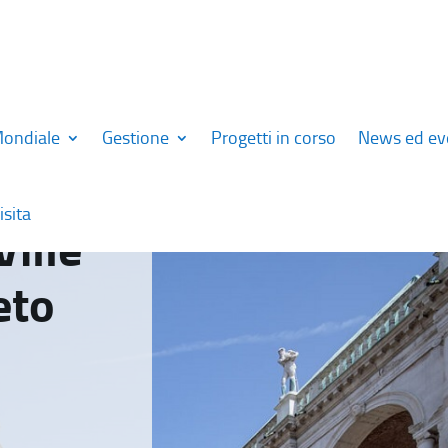
Mondiale
Gestione
Progetti in corso
News ed ev
isita
Ville
eto