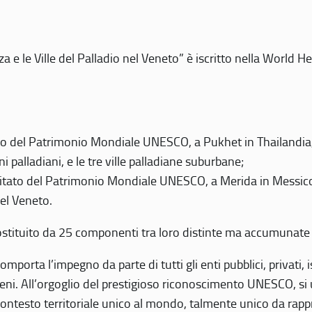
 e le Ville del Palladio nel Veneto” è iscritto nella World H
 del Patrimonio Mondiale UNESCO, a Pukhet in Thailandia, il
i palladiani, e le tre ville palladiane suburbane;
itato del Patrimonio Mondiale UNESCO, a Merida in Messico,
del Veneto.
o costituito da 25 componenti tra loro distinte ma accumunate
mporta l’impegno da parte di tutti gli enti pubblici, privati,
eni. All’orgoglio del prestigioso riconoscimento UNESCO, si u
 contesto territoriale unico al mondo, talmente unico da rap