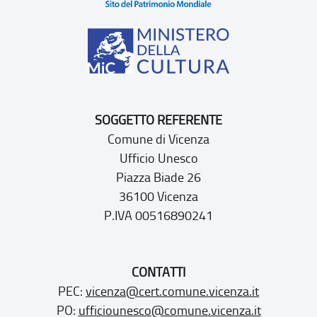
SOGGETTO REFERENTE
Comune di Vicenza
Ufficio Unesco
Piazza Biade 26
36100 Vicenza
P.IVA 00516890241
CONTATTI
PEC:
vicenza@cert.comune.vicenza.it
PO:
ufficiounesco@comune.vicenza.it