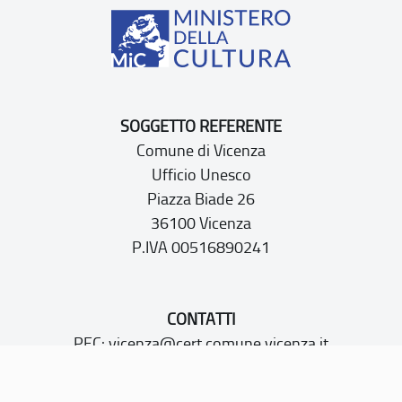
SOGGETTO REFERENTE
Comune di Vicenza
Ufficio Unesco
Piazza Biade 26
36100 Vicenza
P.IVA 00516890241
CONTATTI
PEC:
vicenza@cert.comune.vicenza.it
PO:
ufficiounesco@comune.vicenza.it
TEL: +39 0444222115/1480