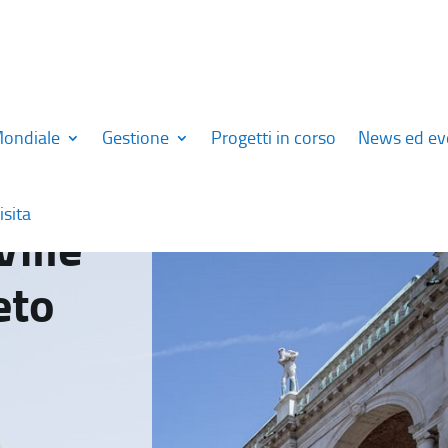
Mondiale
Gestione
Progetti in corso
News ed ev
isita
Ville
eto