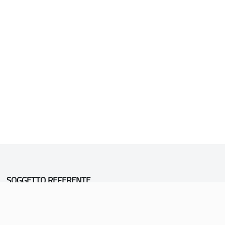
SOGGETTO REFERENTE
Comune di Vicenza
Ufficio Unesco