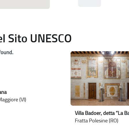
del Sito UNESCO
found.
jana
aggiore (VI)
Villa Badoer, detta “La 
Fratta Polesine (RO)