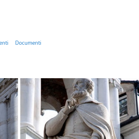
enti
Documenti