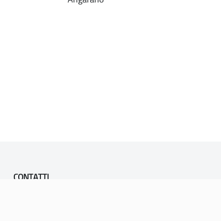
CONTATTI
PEC:
vicenza@cert.comune.vicenza.it
PO:
ufficiounesco@comune.vicenza.it