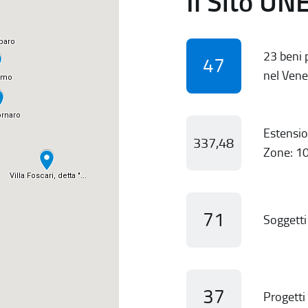
Il Sito UN
23 beni p
47
nel Vene
Estensio
337,48
Zone: 10
71
Soggetti 
37
Progetti