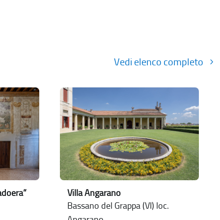
Vedi elenco completo
Badoera”
Villa Angarano
Bassano del Grappa (VI) loc.
Angarano