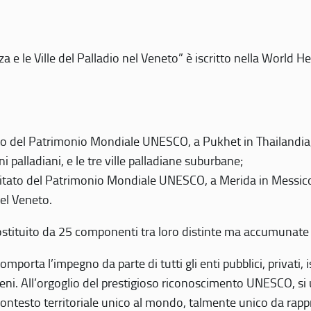
 e le Ville del Palladio nel Veneto” è iscritto nella World H
 del Patrimonio Mondiale UNESCO, a Pukhet in Thailandia, il
i palladiani, e le tre ville palladiane suburbane;
itato del Patrimonio Mondiale UNESCO, a Merida in Messico,
del Veneto.
o costituito da 25 componenti tra loro distinte ma accumunate
mporta l’impegno da parte di tutti gli enti pubblici, privati,
eni. All’orgoglio del prestigioso riconoscimento UNESCO, si u
 contesto territoriale unico al mondo, talmente unico da rap