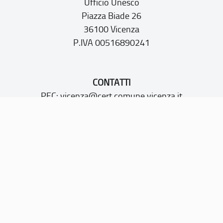
Ufficio Unesco
Piazza Biade 26
36100 Vicenza
P.IVA 00516890241
CONTATTI
PEC:
vicenza@cert.comune.vicenza.it
PO:
ufficiounesco@comune.vicenza.it
TEL: +39 0444222115/1480
Sito web realizzato con i fondi della Legge 20 febbraio
2006, n. 77
“Misure speciali di tutela e fruizione dei siti e degli elementi
italiani di interesse culturale, paesaggistico e ambientale,
inseriti nella “lista del patrimonio mondiale”, posti sotto la
tutela dell’UNESCO”
Dichiarazione di accessibilità