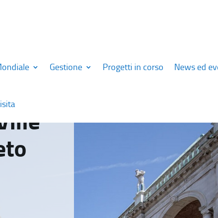
Mondiale
Gestione
Progetti in corso
News ed ev
isita
Ville
eto