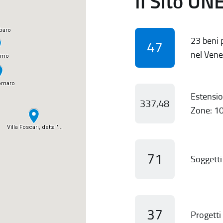
Il Sito UN
23 beni p
47
nel Vene
Estensio
337,48
Zone: 10
71
Soggetti 
37
Progetti