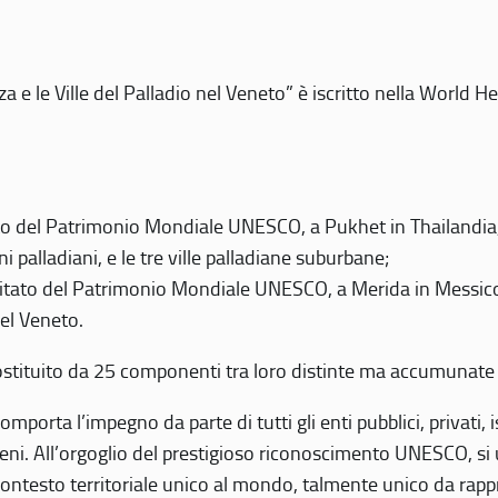
 e le Ville del Palladio nel Veneto” è iscritto nella World H
 del Patrimonio Mondiale UNESCO, a Pukhet in Thailandia, il
i palladiani, e le tre ville palladiane suburbane;
itato del Patrimonio Mondiale UNESCO, a Merida in Messico,
del Veneto.
o costituito da 25 componenti tra loro distinte ma accumunate
mporta l’impegno da parte di tutti gli enti pubblici, privati,
eni. All’orgoglio del prestigioso riconoscimento UNESCO, si u
 contesto territoriale unico al mondo, talmente unico da rap