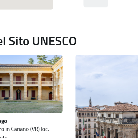
del Sito UNESCO
rego
o in Cariano (VR) loc.
nte