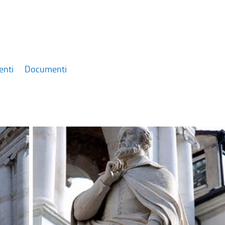
enti
Documenti