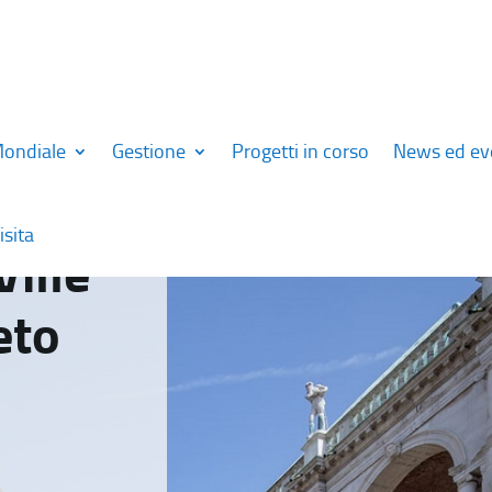
Mondiale
Gestione
Progetti in corso
News ed ev
isita
Ville
eto