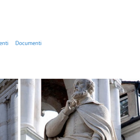
enti
Documenti