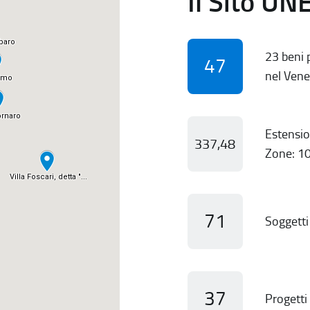
Il Sito UN
23 beni p
47
nel Vene
Estensio
337,48
Zone: 10
71
Soggetti 
37
Progetti