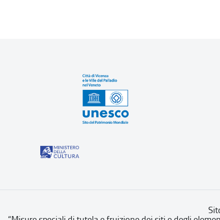
Sit
“Misure speciali di tutela e fruizione dei siti e degli eleme