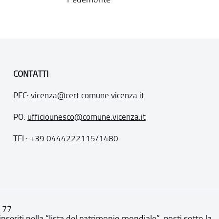
CONTATTI
PEC:
vicenza@cert.comune.vicenza.it
PO:
ufficiounesco@comune.vicenza.it
TEL: +39 0444222115/1480
. 77
inseriti nella “lista del patrimonio mondiale”, posti sotto la