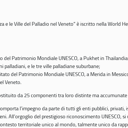
 e le Ville del Palladio nel Veneto” è iscritto nella World H
 del Patrimonio Mondiale UNESCO, a Pukhet in Thailandia, il
i palladiani, e le tre ville palladiane suburbane;
itato del Patrimonio Mondiale UNESCO, a Merida in Messico,
del Veneto.
o costituito da 25 componenti tra loro distinte ma accumunate
mporta l’impegno da parte di tutti gli enti pubblici, privati,
eni. All’orgoglio del prestigioso riconoscimento UNESCO, si u
 contesto territoriale unico al mondo, talmente unico da rap