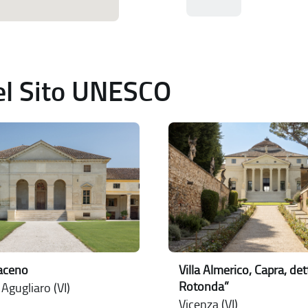
del Sito UNESCO
raceno
Villa Almerico, Capra, det
Rotonda”
 Agugliaro (VI)
Vicenza (VI)