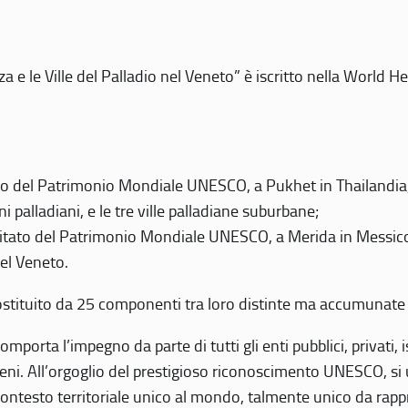
 e le Ville del Palladio nel Veneto” è iscritto nella World H
 del Patrimonio Mondiale UNESCO, a Pukhet in Thailandia, il
i palladiani, e le tre ville palladiane suburbane;
itato del Patrimonio Mondiale UNESCO, a Merida in Messico,
del Veneto.
o costituito da 25 componenti tra loro distinte ma accumunate
mporta l’impegno da parte di tutti gli enti pubblici, privati,
eni. All’orgoglio del prestigioso riconoscimento UNESCO, si u
 contesto territoriale unico al mondo, talmente unico da rap