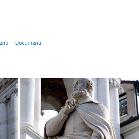
enti
Documenti