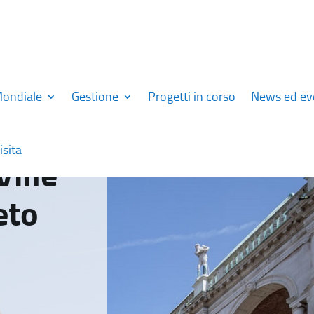
Mondiale
Gestione
Progetti in corso
News ed ev
isita
Ville
eto