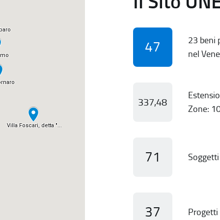
Il Sito UN
23 beni p
47
nel Vene
Estensio
337,48
Zone: 10
71
Soggetti 
37
Progetti