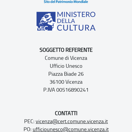
SOGGETTO REFERENTE
Comune di Vicenza
Ufficio Unesco
Piazza Biade 26
36100 Vicenza
P.IVA 00516890241
CONTATTI
PEC:
vicenza@cert.comune.vicenza.it
PO:
ufficiounesco@comune.vicenza.it