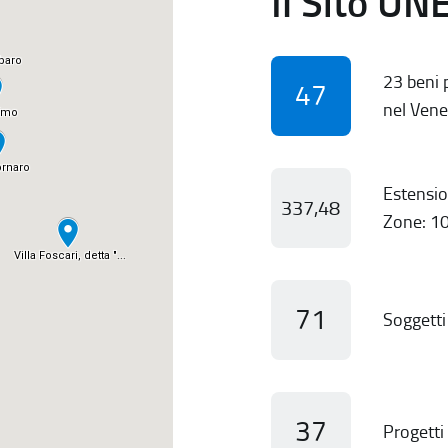
Il Sito UN
23 beni p
47
nel Vene
Estensio
337,48
Zone: 10
71
Soggetti 
37
Progetti