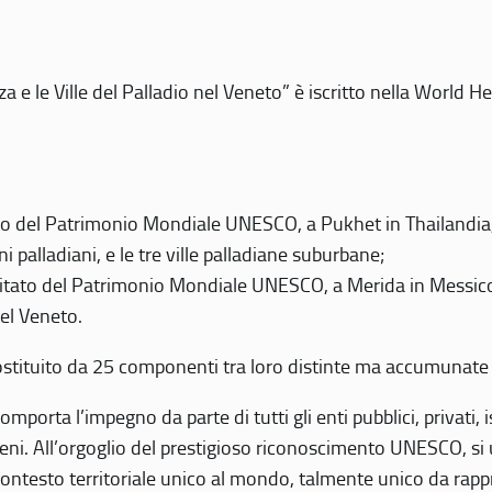
 e le Ville del Palladio nel Veneto” è iscritto nella World H
 del Patrimonio Mondiale UNESCO, a Pukhet in Thailandia, il
i palladiani, e le tre ville palladiane suburbane;
itato del Patrimonio Mondiale UNESCO, a Merida in Messico,
del Veneto.
o costituito da 25 componenti tra loro distinte ma accumunate
mporta l’impegno da parte di tutti gli enti pubblici, privati,
eni. All’orgoglio del prestigioso riconoscimento UNESCO, si u
 contesto territoriale unico al mondo, talmente unico da rap