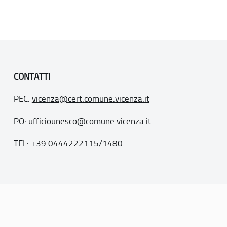
CONTATTI
PEC:
vicenza@cert.comune.vicenza.it
PO:
ufficiounesco@comune.vicenza.it
TEL: +39 0444222115/1480
. 77
inseriti nella “lista del patrimonio mondiale”, posti sotto la