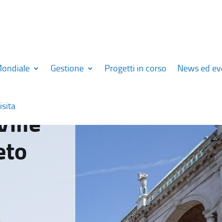
Mondiale
Gestione
Progetti in corso
News ed ev
isita
Ville
eto