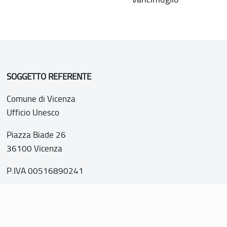
SOGGETTO REFERENTE
Comune di Vicenza
Ufficio Unesco
Piazza Biade 26
36100 Vicenza
P.IVA 00516890241
o web realizzato con i fondi della Legge 20 febbraio 2006, n
nti italiani di interesse culturale, paesaggistico e ambientale, 