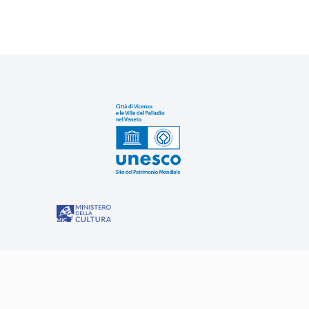
Sit
“Misure speciali di tutela e fruizione dei siti e degli eleme