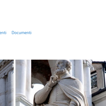
enti
Documenti