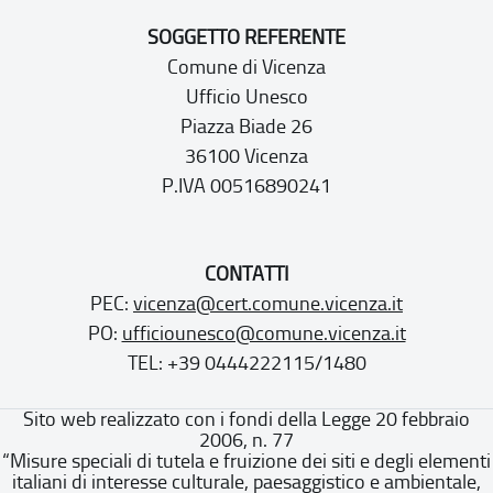
SOGGETTO REFERENTE
Comune di Vicenza
Ufficio Unesco
Piazza Biade 26
36100 Vicenza
P.IVA 00516890241
CONTATTI
PEC:
vicenza@cert.comune.vicenza.it
PO:
ufficiounesco@comune.vicenza.it
TEL: +39 0444222115/1480
Sito web realizzato con i fondi della Legge 20 febbraio
2006, n. 77
“Misure speciali di tutela e fruizione dei siti e degli elementi
italiani di interesse culturale, paesaggistico e ambientale,