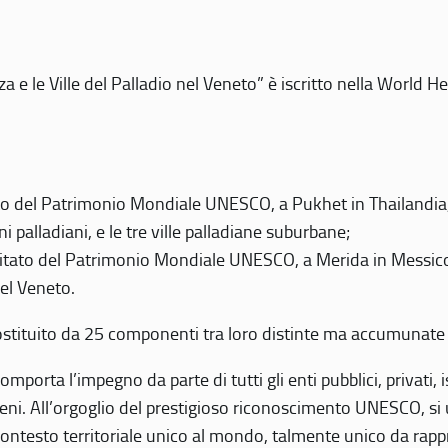
 e le Ville del Palladio nel Veneto” è iscritto nella World H
 del Patrimonio Mondiale UNESCO, a Pukhet in Thailandia, il
i palladiani, e le tre ville palladiane suburbane;
itato del Patrimonio Mondiale UNESCO, a Merida in Messico,
del Veneto.
o costituito da 25 componenti tra loro distinte ma accumunate
mporta l’impegno da parte di tutti gli enti pubblici, privati,
eni. All’orgoglio del prestigioso riconoscimento UNESCO, si u
 contesto territoriale unico al mondo, talmente unico da rap