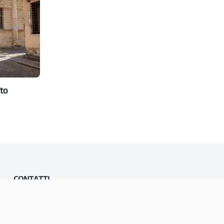
to
CONTATTI
PEC:
vicenza@cert.comune.vicenza.it
PO:
ufficiounesco@comune.vicenza.it