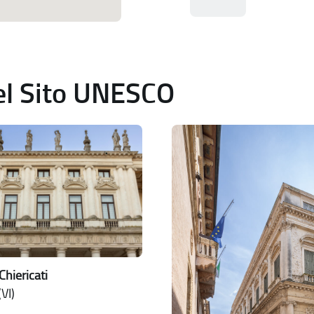
del Sito UNESCO
Chiericati
VI)