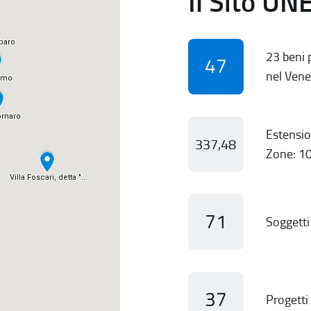
Il Sito UN
23 beni p
47
nel Vene
Estensio
337,48
Zone: 10
71
Soggetti 
37
Progetti