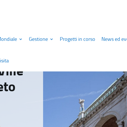
Mondiale
Gestione
Progetti in corso
News ed ev
isita
Ville
eto