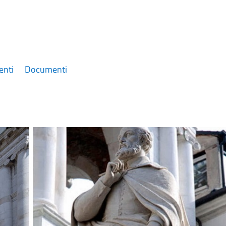
enti
Documenti