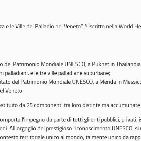
 e le Ville del Palladio nel Veneto” è iscritto nella World H
 del Patrimonio Mondiale UNESCO, a Pukhet in Thailandia, il
i palladiani, e le tre ville palladiane suburbane;
itato del Patrimonio Mondiale UNESCO, a Merida in Messico,
del Veneto.
o costituito da 25 componenti tra loro distinte ma accumunate
mporta l’impegno da parte di tutti gli enti pubblici, privati,
eni. All’orgoglio del prestigioso riconoscimento UNESCO, si u
 contesto territoriale unico al mondo, talmente unico da rap