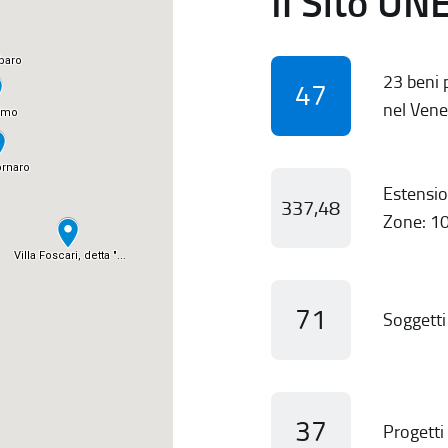
Il Sito UN
23 beni p
47
nel Vene
Estensio
337,48
Zone: 10
71
Soggetti 
37
Progetti