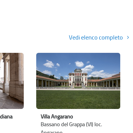
Vedi elenco completo
adiana
Villa Angarano
Bassano del Grappa (VI) loc.
Angarano