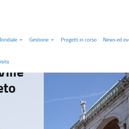
Mondiale
Gestione
Progetti in corso
News ed ev
isita
Ville
eto