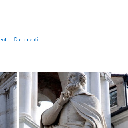
enti
Documenti