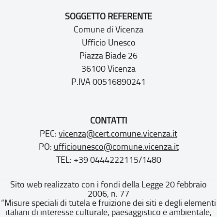
SOGGETTO REFERENTE
Comune di Vicenza
Ufficio Unesco
Piazza Biade 26
36100 Vicenza
P.IVA 00516890241
CONTATTI
PEC:
vicenza@cert.comune.vicenza.it
PO:
ufficiounesco@comune.vicenza.it
TEL: +39 0444222115/1480
Sito web realizzato con i fondi della Legge 20 febbraio
2006, n. 77
“Misure speciali di tutela e fruizione dei siti e degli elementi
italiani di interesse culturale, paesaggistico e ambientale,