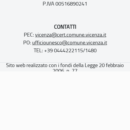
P.IVA 00516890241
CONTATTI
PEC:
vicenza@cert.comune.vicenza.it
PO:
ufficiounesco@comune.vicenza.it
TEL: +39 0444222115/1480
Sito web realizzato con i fondi della Legge 20 febbraio
2006, n. 77
“Misure speciali di tutela e fruizione dei siti e degli elementi
italiani di interesse culturale, paesaggistico e ambientale,
inseriti nella “lista del patrimonio mondiale”, posti sotto la
tutela dell’UNESCO”
Dichiarazione di accessibilità
Note legali
Privacy policy