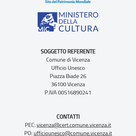
SOGGETTO REFERENTE
Comune di Vicenza
Ufficio Unesco
Piazza Biade 26
36100 Vicenza
P.IVA 00516890241
CONTATTI
PEC:
vicenza@cert.comune.vicenza.it
PO:
ufficiounesco@comune.vicenza.it