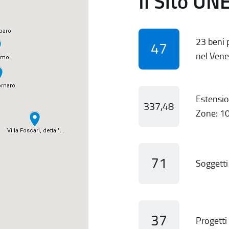
Il Sito UN
23 beni p
47
nel Vene
Estensio
337,48
Zone: 10
71
Soggetti 
37
Progetti