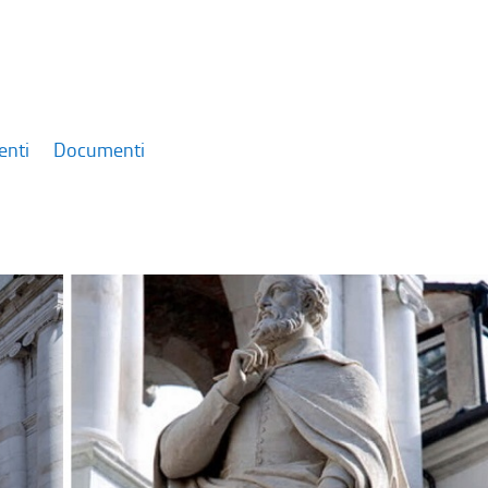
enti
Documenti