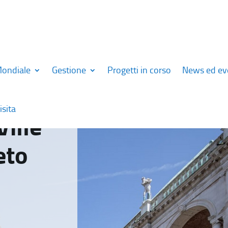
Mondiale
Gestione
Progetti in corso
News ed ev
isita
Ville
eto