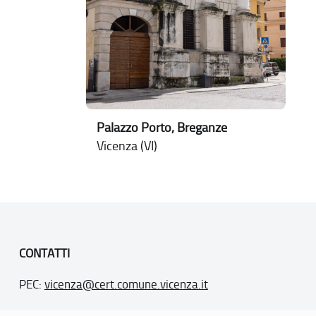
Palazzo Porto, Breganze
Vicenza (VI)
CONTATTI
PEC:
vicenza@cert.comune.vicenza.it
PO:
ufficiounesco@comune.vicenza.it