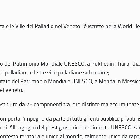
 e le Ville del Palladio nel Veneto” è iscritto nella World H
 del Patrimonio Mondiale UNESCO, a Pukhet in Thailandia, il
i palladiani, e le tre ville palladiane suburbane;
itato del Patrimonio Mondiale UNESCO, a Merida in Messico,
del Veneto.
o costituito da 25 componenti tra loro distinte ma accumunate
mporta l’impegno da parte di tutti gli enti pubblici, privati,
eni. All’orgoglio del prestigioso riconoscimento UNESCO, si u
 contesto territoriale unico al mondo, talmente unico da rap