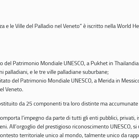
 e le Ville del Palladio nel Veneto” è iscritto nella World H
 del Patrimonio Mondiale UNESCO, a Pukhet in Thailandia, il
i palladiani, e le tre ville palladiane suburbane;
itato del Patrimonio Mondiale UNESCO, a Merida in Messico,
del Veneto.
o costituito da 25 componenti tra loro distinte ma accumunate
mporta l’impegno da parte di tutti gli enti pubblici, privati,
eni. All’orgoglio del prestigioso riconoscimento UNESCO, si u
 contesto territoriale unico al mondo, talmente unico da rap