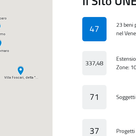
Il Sito UN
23 beni p
47
nel Vene
Estensio
337,48
Zone: 10
71
Soggetti 
37
Progetti