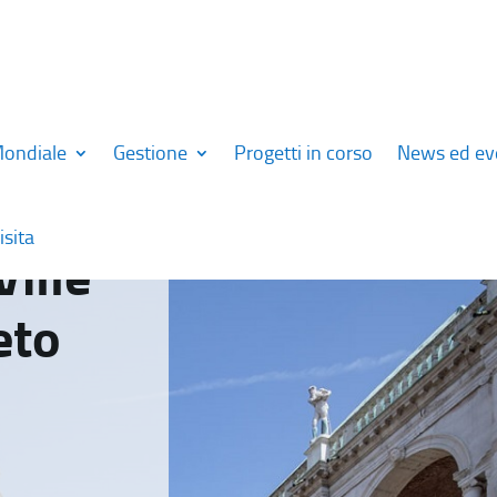
Mondiale
Gestione
Progetti in corso
News ed ev
isita
Ville
eto