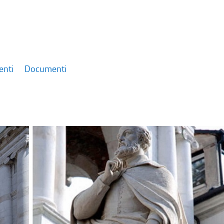
enti
Documenti