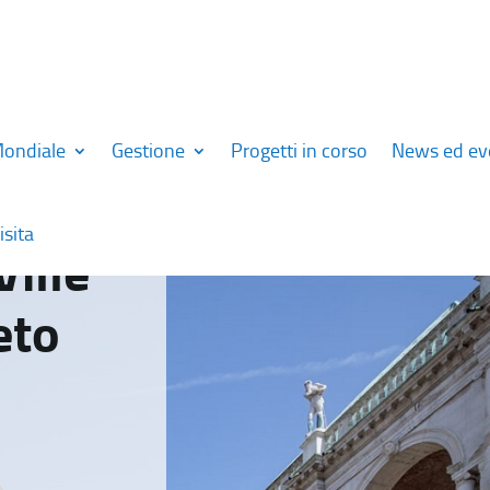
Mondiale
Gestione
Progetti in corso
News ed ev
isita
Ville
eto