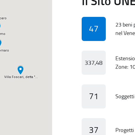
Il Sito UN
23 beni p
47
nel Vene
Estensio
337,48
Zone: 10
71
Soggetti 
37
Progetti