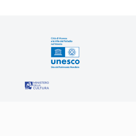
Sit
“Misure speciali di tutela e fruizione dei siti e degli eleme