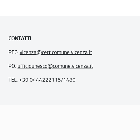
CONTATTI
PEC:
vicenza@cert.comune.vicenza.it
PO:
ufficiounesco@comune.vicenza.it
TEL: +39 0444222115/1480
. 77
inseriti nella “lista del patrimonio mondiale”, posti sotto la