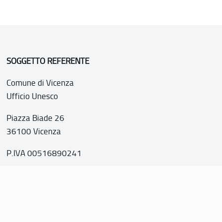
SOGGETTO REFERENTE
Comune di Vicenza
Ufficio Unesco
Piazza Biade 26
36100 Vicenza
P.IVA 00516890241
o web realizzato con i fondi della Legge 20 febbraio 2006, n
nti italiani di interesse culturale, paesaggistico e ambientale, 
tutela dell’UNESCO”