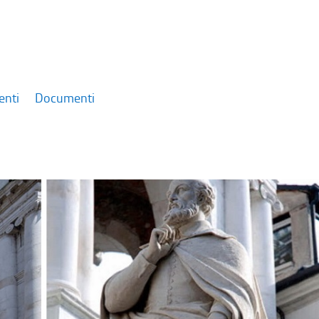
enti
Documenti