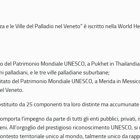
 e le Ville del Palladio nel Veneto” è iscritto nella World H
 del Patrimonio Mondiale UNESCO, a Pukhet in Thailandia, il
i palladiani, e le tre ville palladiane suburbane;
itato del Patrimonio Mondiale UNESCO, a Merida in Messico,
del Veneto.
o costituito da 25 componenti tra loro distinte ma accumunate
mporta l’impegno da parte di tutti gli enti pubblici, privati,
eni. All’orgoglio del prestigioso riconoscimento UNESCO, si u
 contesto territoriale unico al mondo, talmente unico da rap