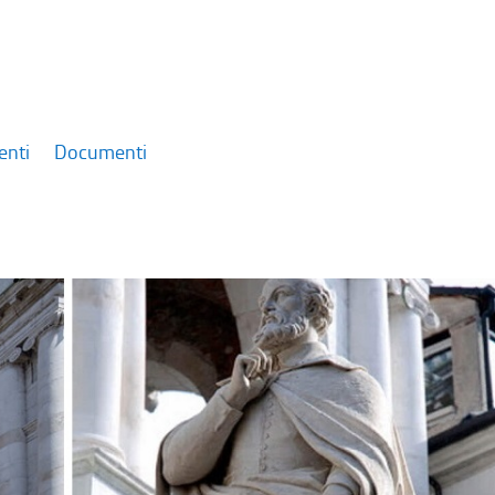
enti
Documenti