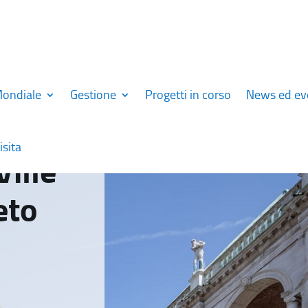
Mondiale
Gestione
Progetti in corso
News ed ev
isita
Ville
eto