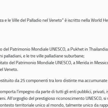
 e le Ville del Palladio nel Veneto” è iscritto nella World H
 del Patrimonio Mondiale UNESCO, a Pukhet in Thailandia, il
i palladiani, e le tre ville palladiane suburbane;
itato del Patrimonio Mondiale UNESCO, a Merida in Messico,
del Veneto.
o costituito da 25 componenti tra loro distinte ma accumunate
mporta l’impegno da parte di tutti gli enti pubblici, privati,
eni. All’orgoglio del prestigioso riconoscimento UNESCO, si u
 contesto territoriale unico al mondo, talmente unico da rap