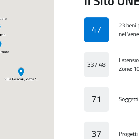
Il Sito UN
23 beni p
47
nel Vene
Estensio
337,48
Zone: 10
71
Soggetti 
37
Progetti