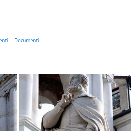
enti
Documenti