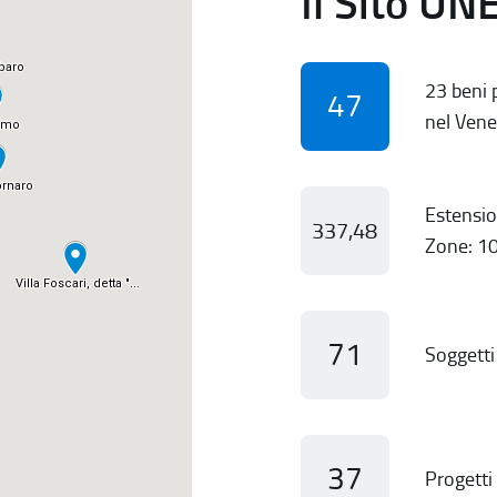
Il Sito UN
23 beni p
47
nel Vene
Estensio
337,48
Zone: 10
71
Soggetti 
37
Progetti