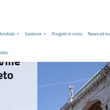
Mondiale
Gestione
Progetti in corso
News ed ev
isita
Ville
eto