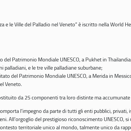
 e le Ville del Palladio nel Veneto” è iscritto nella World H
 del Patrimonio Mondiale UNESCO, a Pukhet in Thailandia, il
i palladiani, e le tre ville palladiane suburbane;
itato del Patrimonio Mondiale UNESCO, a Merida in Messico,
del Veneto.
o costituito da 25 componenti tra loro distinte ma accumunate
mporta l’impegno da parte di tutti gli enti pubblici, privati,
eni. All’orgoglio del prestigioso riconoscimento UNESCO, si u
 contesto territoriale unico al mondo, talmente unico da rap