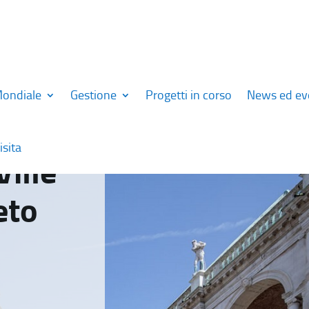
Mondiale
Gestione
Progetti in corso
News ed ev
isita
Ville
eto