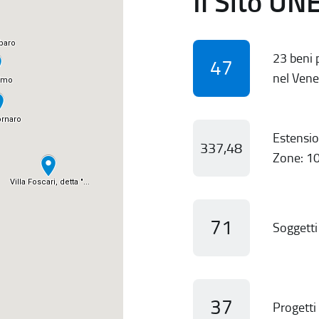
Il Sito UN
23 beni p
47
nel Vene
Estensio
337,48
Zone: 10
71
Soggetti 
37
Progetti