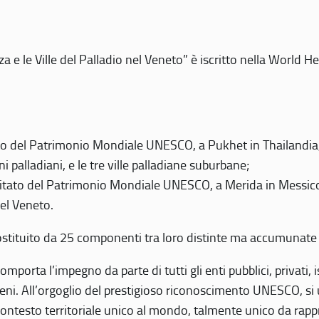
 e le Ville del Palladio nel Veneto” è iscritto nella World H
 del Patrimonio Mondiale UNESCO, a Pukhet in Thailandia, il
i palladiani, e le tre ville palladiane suburbane;
itato del Patrimonio Mondiale UNESCO, a Merida in Messico,
del Veneto.
o costituito da 25 componenti tra loro distinte ma accumunate
mporta l’impegno da parte di tutti gli enti pubblici, privati,
eni. All’orgoglio del prestigioso riconoscimento UNESCO, si u
 contesto territoriale unico al mondo, talmente unico da rap