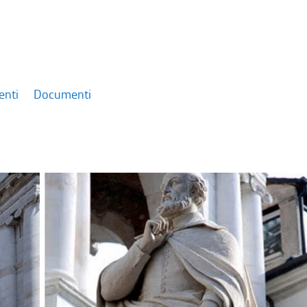
enti
Documenti