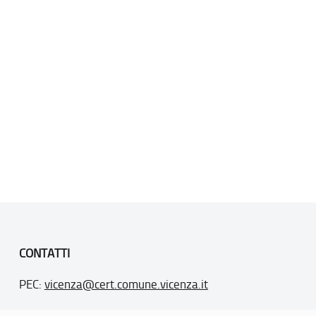
CONTATTI
PEC:
vicenza@cert.comune.vicenza.it
PO:
ufficiounesco@comune.vicenza.it